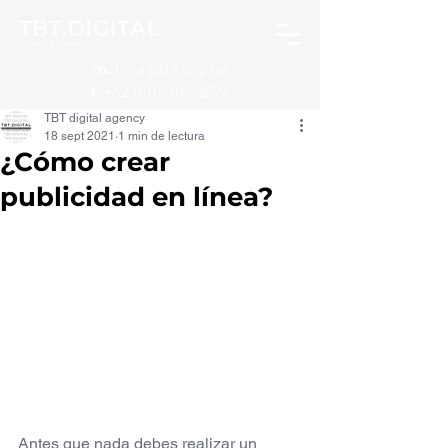
m.
hola@tbt.digital
t.
+52 (81) 1984 2572
TBT digital agency
18 sept 2021
1 min de lectura
¿Cómo crear
publicidad en línea?
Antes que nada debes realizar un 