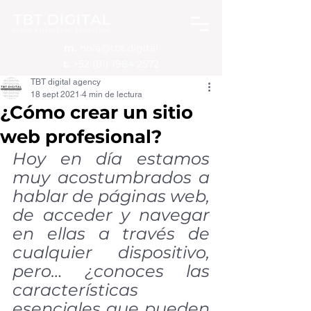
m.
hola@tbt.digital
t.
+52 (81) 1984 2572
TBT digital agency
18 sept 2021
4 min de lectura
¿Cómo crear un sitio
web profesional?
Hoy en día estamos 
muy acostumbrados a 
hablar de páginas web, 
de acceder y navegar 
en ellas a través de 
cualquier dispositivo, 
pero… ¿conoces las 
características 
esenciales que pueden 