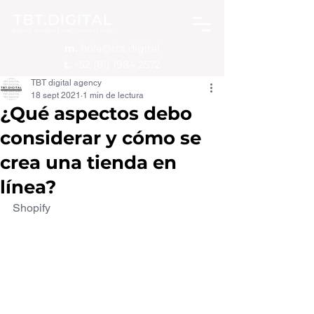
m.
hola@tbt.digital
t.
+52 (81) 1984 2572
TBT digital agency
18 sept 2021
1 min de lectura
¿Qué aspectos debo
considerar y cómo se
crea una tienda en
línea?
Shopify