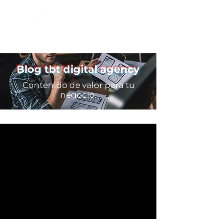
m.
hola@tbt.digital
t.
+52 (81) 1984 2572
Blog tbt digital agency
Contenido de valor para tu
negocio.