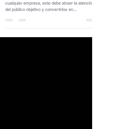
sociales?
La creación de contenido es esencial para
cualquier empresa, este debe atraer la atención
del público objetivo y convertirlos en...