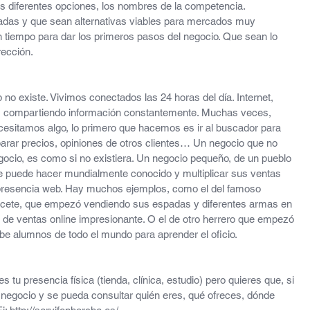
s diferentes opciones, los nombres de la competencia. 
das y que sean alternativas viables para mercados muy 
n tiempo para dar los primeros pasos del negocio. Que sean lo 
rección.
no existe. Vivimos conectados las 24 horas del día. Internet, 
compartiendo información constantemente. Muchas veces, 
cesitamos algo, lo primero que hacemos es ir al buscador para 
rar precios, opiniones de otros clientes… Un negocio que no 
ocio, es como si no existiera. Un negocio pequeño, de un pueblo 
 puede hacer mundialmente conocido y multiplicar sus ventas 
 presencia web. Hay muchos ejemplos, como el del famoso 
acete, que empezó vendiendo sus espadas y diferentes armas en 
n de ventas online impresionante. O el de otro herrero que empezó 
ibe alumnos de todo el mundo para aprender el oficio.
 es tu presencia física (tienda, clínica, estudio) pero quieres que, si 
 negocio y se pueda consultar quién eres, qué ofreces, dónde 