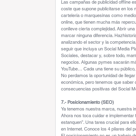
Las campañas de publicidad offline e
coste que supone publicitarse en los
cartelería o marquesinas como medios 
online, que tienen mucha más repercus
conlleve cierta complejidad. Abrir un
marcar ninguna diferencia. Hazhistori
analizando el sector y la competencia,
seguir que incluya un Social Media Pl
Sociales, destacar y, sobre todo, man
negocios. Algunas pymes sacarán más 
YouTube… Cada una tiene su público,
No perdamos la oportunidad de llegar a
económica, pero tenemos que saber c
consecuencias positivas del Social M
7.- Posicionamiento (SEO)
Ya tenemos nuestra marca, nuestra i
Ahora nos toca cuidar e implementar 
estanquen”. Una tarea crucial para el
en Internet. Conoce los 4 pilares del 
El posicionamiento no es un trabajo de