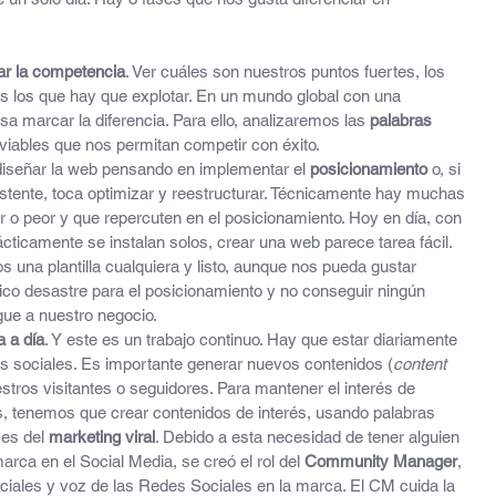
ar la competencia
. Ver cuáles son nuestros puntos fuertes, los 
 los que hay que explotar. En un mundo global con una 
sa marcar la diferencia. Para ello, analizaremos las 
palabras 
viables que nos permitan competir con éxito.
 diseñar la web pensando en implementar el 
posicionamiento
 o, si 
istente, toca optimizar y reestructurar. Técnicamente hay muchas 
o peor y que repercuten en el posicionamiento. Hoy en día, con 
cticamente se instalan solos, crear una web parece tarea fácil. 
una plantilla cualquiera y listo, aunque nos pueda gustar 
ico desastre para el posicionamiento y no conseguir ningún 
gue a nuestro negocio.
a a día
. Y este es un trabajo continuo. Hay que estar diariamente 
es sociales. Es importante generar nuevos contenidos (
content 
estros visitantes o seguidores. Para mantener el interés de 
s, tenemos que crear contenidos de interés, usando palabras 
ces del 
marketing viral
. Debido a esta necesidad de tener alguien 
ca en el Social Media, se creó el rol del 
Community Manager
, 
iales y voz de las Redes Sociales en la marca. El CM cuida la 