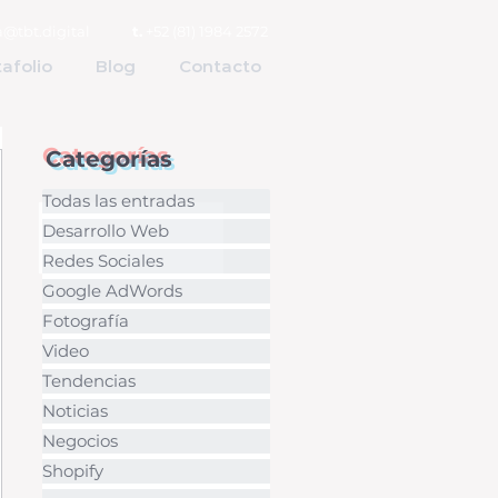
@tbt.digital
t.
+52 (81) 1984 2572
afolio
Blog
Contacto
Categorías
Todas las entradas
Desarrollo Web
Redes Sociales
Google AdWords
Fotografía
Video
Tendencias
Noticias
Negocios
Shopify