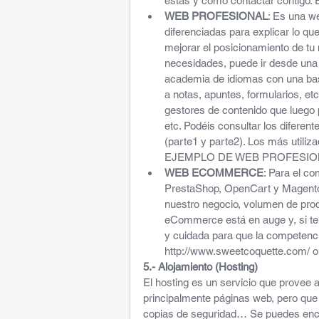
estás y cómo contactar contigo. Ej
WEB PROFESIONAL
: Es una w
diferenciadas para explicar lo que
mejorar el posicionamiento de tu n
necesidades, puede ir desde una w
academia de idiomas con una bas
a notas, apuntes, formularios, e
gestores de contenido que luego p
etc. Podéis consultar los difere
(parte1 y parte2). Los más util
EJEMPLO DE WEB PROFESION
WEB ECOMMERCE
: Para el c
PrestaShop, OpenCart y Magento. 
nuestro negocio, volumen de prod
eCommerce está en auge y, si tene
y cuidada para que la competencia 
http://www.sweetcoquette.com/ o
5.- Alojamiento (Hosting)
El hosting es un servicio que provee a
principalmente páginas web, pero que 
copias de seguridad… Se puedes encon