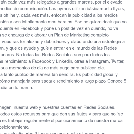
stán cada vez más relegadas a grandes marcas, por el elevado 
 medios de comunicación. Las pymes utilizan básicamente flyers, 
offline y, cada vez más, enfocan la publicidad a los medios 
ión y son infinitamente más baratos. Eso no quiere decir que no 
a cuenta en Facebook y pone un post de vez en cuando, no va 
a se encarga de elaborar un Plan de Marketing completo 
 vuestras fortalezas y debilidades y elaborando una estrategia a 
an, y que os ayude y guíe a entrar en el mundo de las Redes 
teneros. No todas las Redes Sociales son para todos los 
rendimiento a Facebook y Linkedin, otras a Instagram, Twitter, 
 sus momentos de día de más auge para publicar, etc.
 tanto público de manera tan sencilla. Es publicidad global y 
ómo manejarla para sacarle rendimiento a largo plazo. Conoce 5 
edia en tu marca.
magen, nuestra web y nuestras cuentas en Redes Sociales. 
todos estos recursos para que den sus frutos y para que no “se 
lo es trabajar regularmente el posicionamiento de nuestra marca 
posicionamiento.
 un solo día. Hay 3 fases que nos gusta diferenciar en 