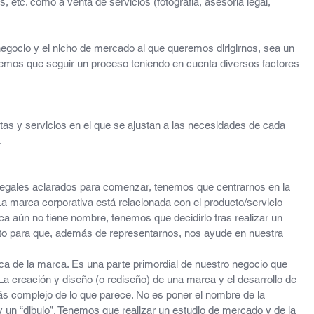
, etc. como a venta de servicios (fotografía, asesoría legal, 
egocio y el nicho de mercado al que queremos dirigirnos, sea un 
nemos que seguir un proceso teniendo en cuenta diversos factores 
stas y servicios en el que se ajustan a las necesidades de cada 
.
egales aclarados para comenzar, tenemos que centrarnos en la 
a marca corporativa está relacionada con el producto/servicio 
 aún no tiene nombre, tenemos que decidirlo tras realizar un 
nto para que, además de representarnos, nos ayude en nuestra 
sica de la marca. Es una parte primordial de nuestro negocio que 
La creación y diseño (o rediseño) de una marca y el desarrollo de 
ás complejo de lo que parece. No es poner el nombre de la 
y un “dibujo”. Tenemos que realizar un estudio de mercado y de la 