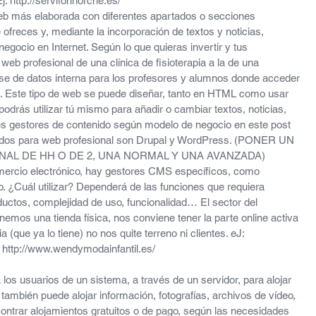
: http://servifonhorche.es/
eb más elaborada con diferentes apartados o secciones 
 ofreces y, mediante la incorporación de textos y noticias, 
egocio en Internet. Según lo que quieras invertir y tus 
eb profesional de una clínica de fisioterapia a la de una 
e de datos interna para los profesores y alumnos donde acceder 
tc. Este tipo de web se puede diseñar, tanto en HTML como usar 
odrás utilizar tú mismo para añadir o cambiar textos, noticias, 
ntes gestores de contenido según modelo de negocio en este post 
izados para web profesional son Drupal y WordPress. (PONER UN 
AL DE HH O DE 2, UNA NORMAL Y UNA AVANZADA)
omercio electrónico, hay gestores CMS específicos, como 
¿Cuál utilizar? Dependerá de las funciones que requiera 
uctos, complejidad de uso, funcionalidad… El sector del 
mos una tienda física, nos conviene tener la parte online activa 
(que ya lo tiene) no nos quite terreno ni clientes. eJ: 
 http://www.wendymodainfantil.es/
 los usuarios de un sistema, a través de un servidor, para alojar 
también puede alojar información, fotografías, archivos de vídeo, 
trar alojamientos gratuitos o de pago, según las necesidades 