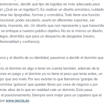
renciarnos, decidir qué tipo de logotipo es más adecuado para 
st ¿Qué es un logotipo?). Es realizar un diseño armónico, cuidado 
nar las tipografías, formas y cromática. Todo tiene una función 
funcional, poder escalarlo, usarlo en diferentes soportes, ser 
lería, imprenta, etc. Un diseño que nos represente y que transmita 
 se enfoque a nuestro público objetivo. No es lo mismo un diseño 
, alegre, divertido) que para un despacho de abogados (neutro, 
fesionalidad y confianza).
ca y el diseño de su identidad, pasamos a decidir el dominio que 
.
o, el dominio es algo a tener en cuenta también, además de la 
s en juego y el dominio ya no tiene el peso que tenía antes, un 
or que uno malo. Por eso existen lo que llamamos ‘granjas de 
minios ‘golosos’ que quedan libres por cese de negocio o por 
más altos de lo que en realidad vale un dominio. Esto pasa 
 el posicionamiento. Siempre será mejor para un zapatero que el 
que 
www.garcia.es
.