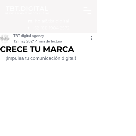
m.
hola@tbt.digital
t.
+52 (81) 1984 2572
TBT digital agency
12 may 2021
1 min de lectura
CRECE TU MARCA
¡Impulsa tu comunicación digital!